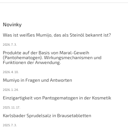
F
u
ß
z
Novinky
e
Was ist weißes Mumijo, das als Steinöl bekannt ist?
i
l
2026. 7. 3.
e
Produkte auf der Basis von Maral-Geweih
(Pantohematogen). Wirkungsmechanismen und
Funktionen der Anwendung.
2026. 4. 10.
Mumiyo in Fragen und Antworten
2026. 1. 24.
Einzigartigkeit von Pantogematogen in der Kosmetik
2025. 11. 17.
Karlsbader Sprudelsalz in Brausetabletten
2025. 7. 3.