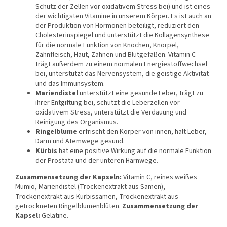
Schutz der Zellen vor oxidativem Stress bei) und ist eines
der wichtigsten Vitamine in unserem Körper. Es ist auch an
der Produktion von Hormonen beteiligt, reduziert den
Cholesterinspiegel und unterstützt die Kollagensynthese
für die normale Funktion von Knochen, Knorpel,
Zahnfleisch, Haut, Zähnen und Blutgefäßen. Vitamin C
trägt außerdem zu einem normalen Energiestoffwechsel
bei, unterstützt das Nervensystem, die geistige Aktivität
und das Immunsystem.
Mariendistel
unterstützt eine gesunde Leber, trägt zu
ihrer Entgiftung bei, schützt die Leberzellen vor
oxidativem Stress, unterstützt die Verdauung und
Reinigung des Organismus.
Ringelblume
erfrischt den Körper von innen, hält Leber,
Darm und Atemwege gesund.
Kürbis
hat eine positive Wirkung auf die normale Funktion
der Prostata und der unteren Harnwege.
Zusammensetzung der Kapseln:
Vitamin C, reines weißes
Mumio, Mariendistel (Trockenextrakt aus Samen),
Trockenextrakt aus Kürbissamen, Trockenextrakt aus
getrockneten Ringelblumenblüten.
Zusammensetzung der
Kapsel:
Gelatine.