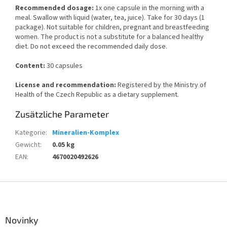
Recommended dosage:
1x one capsule in the morning with a
meal. Swallow with liquid (water, tea, juice). Take for 30 days (1
package). Not suitable for children, pregnant and breastfeeding
women. The product is not a substitute for a balanced healthy
diet. Do not exceed the recommended daily dose.
Content:
30 capsules
License and recommendation:
Registered by the Ministry of
Health of the Czech Republic as a dietary supplement.
Zusätzliche Parameter
Kategorie
:
Mineralien-Komplex
Gewicht
:
0.05 kg
EAN
:
4670020492626
F
u
ß
z
Novinky