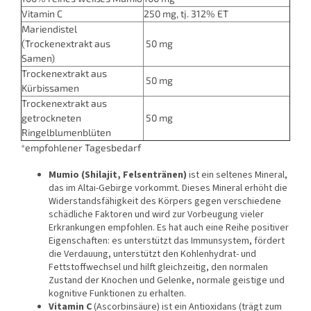
Vitamin C
250 mg, tj. 312% ET
Mariendistel
(Trockenextrakt aus
50 mg
Samen)
Trockenextrakt aus
50 mg
Kürbissamen
Trockenextrakt aus
getrockneten
50 mg
Ringelblumenblüten
*empfohlener Tagesbedarf
Mumio (Shilajit, Felsentränen)
ist ein seltenes Mineral,
das im Altai-Gebirge vorkommt. Dieses Mineral erhöht die
Widerstandsfähigkeit des Körpers gegen verschiedene
schädliche Faktoren und wird zur Vorbeugung vieler
Erkrankungen empfohlen. Es hat auch eine Reihe positiver
Eigenschaften: es unterstützt das Immunsystem, fördert
die Verdauung, unterstützt den Kohlenhydrat- und
Fettstoffwechsel und hilft gleichzeitig, den normalen
Zustand der Knochen und Gelenke, normale geistige und
kognitive Funktionen zu erhalten.
Vitamin C
(Ascorbinsäure) ist ein Antioxidans (trägt zum