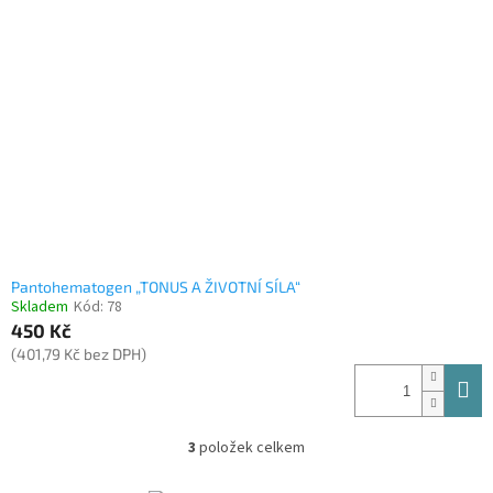
Pantohematogen „TONUS A ŽIVOTNÍ SÍLA“
Skladem
Kód:
78
450 Kč
(401,79 Kč bez DPH)
3
položek celkem
O
v