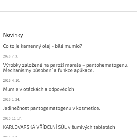
Z
á
p
a
Novinky
t
Co to je kamenný olej - bílé mumio?
í
2026. 7. 3.
Výrobky založené na paroží marala – pantohematogenu.
Mechanismy působení a funkce aplikace.
2026. 4. 10.
Mumie v otázkách a odpovědích
2026. 1. 24.
Jedinečnost pantogematogenu v kosmetice.
2025. 11. 17.
KARLOVARSKÁ VŘÍDELNÍ SŮL v šumivých tabletách