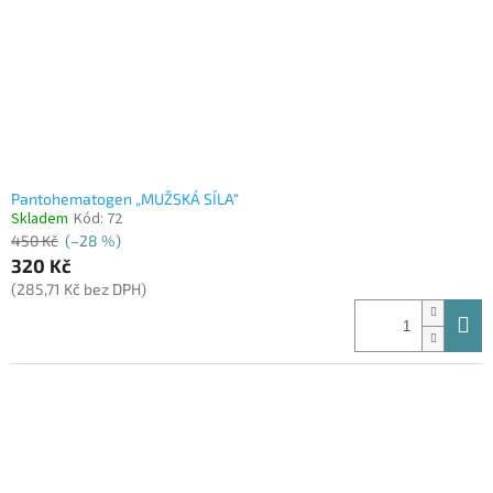
o
d
u
k
t
ů
Pantohematogen „MUŽSKÁ SÍLA“
Skladem
Kód:
72
450 Kč
(–28 %)
320 Kč
(285,71 Kč bez DPH)