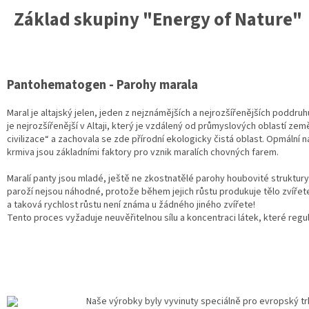
Základ skupiny "Energy of Nature"
Pantohematogen - Parohy marala
Maral je altajský jelen, jeden z nejznámějších a nejrozšířenějších poddruh
je nejrozšířenější v Altaji, který je vzdálený od průmyslových oblastí ze
civilizace“ a zachovala se zde přírodní ekologicky čistá oblast. Opmální
krmiva jsou základními faktory pro vznik maralích chovných farem.
Maralí panty jsou mladé, ještě ne zkostnatělé parohy houbovité struktury.
paroží nejsou náhodné, protože během jejich růstu produkuje tělo zvíře
a taková rychlost růstu není známa u žádného jiného zvířete!
Tento proces vyžaduje neuvěřitelnou sílu a koncentraci látek, které regulu
Naše výrobky byly vyvinuty speciálně pro evropský trh 