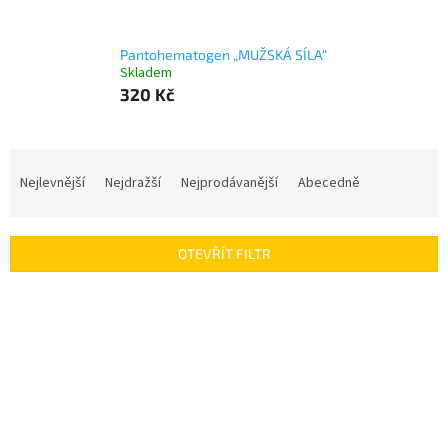
Pantohematogen „MUŽSKÁ SÍLA“
Skladem
320 Kč
Ř
a
Nejlevnější
Nejdražší
Nejprodávanější
Abecedně
z
e
n
OTEVŘÍT FILTR
í
p
V
r
ý
o
p
d
i
u
s
k
p
t
r
ů