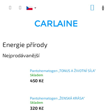
Přejít
NÁKUP
na
obsah
KOŠÍK
Energie přírody
Nejprodávanější
Pantohematogen „TONUS A ŽIVOTNÍ SÍLA“
Skladem
450 Kč
Pantohematogen „ŽENSKÁ KRÁSA“
Skladem
320 Kč