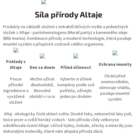
l
á
Síla přírody Altaje
d
a
c
Produkty na základě složení z extraktů léčivých rostlin a jedinečných
í
složek z Altaje - pantohematogenu (
Maralí panty)
a kamenného oleje
p
(
Bílé mumio)
. Kombinace přírody a moderní technologie, která posiluje
r
imunitní systém a přispívá k ozdravě celého organismu.
v
k
y
Poklady z
Ochrana imunity
v
Altaje
Den za dnem
Přímá účinnost
ý
Chrání před
p
Pouze
Možno užívat
Vyberte si účinné
onemocněními,
i
přírodní
dlouhodobě,
komplexy podle své
obnovuje vitalitu,
s
ingredience a
libovolné
potřeby, užívejte
posiluje imunitní
u
vyvážené
období v roce
jeden po druhém
systém
složení
Altaj - ekologicky čistá oblast světa. Divoké řeky, nekonečné lány polí,
tisíce jezer a svěží horský vzduch - tato příroda vždy velkoryse
odměňovala území Altaje. Léčivé byliny, bobule, ořechy a minerály jsou
dokonalými materiály, které nám altajská příroda dává.