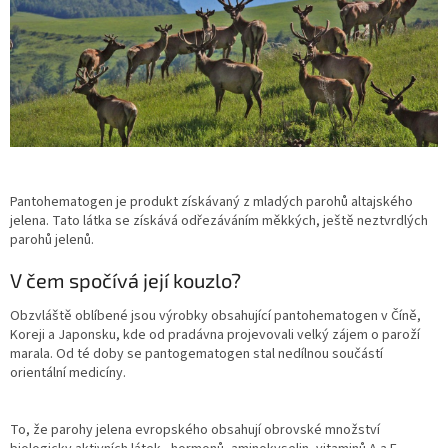
Pantohematogen je produkt získávaný z mladých parohů altajského
jelena. Tato látka se získává odřezáváním měkkých, ještě neztvrdlých
parohů jelenů.
V čem spočívá její kouzlo?
Obzvláště oblíbené jsou výrobky obsahující pantohematogen v Číně,
Koreji a Japonsku, kde od pradávna projevovali velký zájem o paroží
marala. Od té doby se pantogematogen stal nedílnou součástí
orientální medicíny.
To, že parohy jelena evropského obsahují obrovské množství