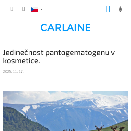
Přejít
NÁKUP
na
obsah
KOŠÍK
Jedinečnost pantogematogenu v
kosmetice.
2025. 11. 17.