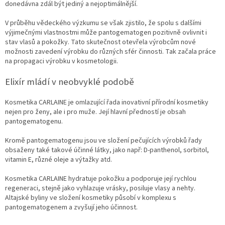
donedávna zdál být jediný a nejoptimálnější.
V průběhu vědeckého výzkumu se však zjistilo, že spolu s dalšími
výjimečnými vlastnostmi může pantogematogen pozitivně ovlivnit i
stav vlasů a pokožky. Tato skutečnost otevřela výrobcům nové
možnosti zavedení výrobku do různých sfér činnosti. Tak začala práce
na propagaci výrobku v kosmetologii.
Elixír mládí v neobvyklé podobě
Kosmetika CARLAINE je omlazující řada inovativní přírodní kosmetiky
nejen pro ženy, ale i pro muže. Její hlavní předností je obsah
pantogematogenu.
Kromě pantogematogenu jsou ve složení pečujících výrobků řady
obsaženy také takové účinné látky, jako např: D-panthenol, sorbitol,
vitamin E, různé oleje a výtažky atd.
Kosmetika CARLAINE hydratuje pokožku a podporuje její rychlou
regeneraci, stejně jako vyhlazuje vrásky, posiluje vlasy a nehty.
Altajské byliny ve složení kosmetiky působí v komplexu s
pantogematogenem a zvyšují jeho účinnost.