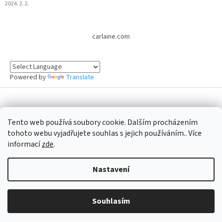
2024. 2. 2.
carlaine.com
Powered by
Translate
Vytvořil Shoptet
Tento web používá soubory cookie. Dalším procházením
tohoto webu vyjadřujete souhlas s jejich používáním.. Více
Copyright 2026
CARLAINE E-shop Official
. Všechna práva
informací
zde
.
vyhrazena.
Nastavení
Souhlasím