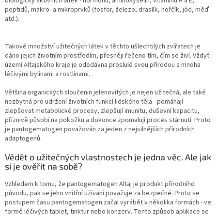
biologicky aktivních látek - hormonů, aminokyselin, vitaminů A a E,
peptidů, makro- a mikroprvků (fosfor, železo, draslík, hořčík, jód, měď
atd.).
Takové množství užitečných látek v těchto ušlechtilých zvířatech je
dáno jejich životním prostředím, přesněji řečeno tím, čím se živí. Vždyť
území Altajského kraje je odedávna proslulé svou přírodou s mnoha
léčivými bylinami a rostlinami.
Většina organických sloučenin jelenovitých je nejen užitečná, ale také
nezbytná pro udržení životních funkcí lidského těla - pomáhají
zlepšovat metabolické procesy, zlepšují imunitu, duševní kapacitu,
příznivě působí na pokožku a dokonce zpomalují proces stárnutí. Proto
je pantogematogen považován za jeden z nejsilnějších přírodních
adaptogenů.
Vědět o užitečných vlastnostech je jedna věc. Ale jak
si je ověřit na sobě?
Vzhledem k tomu, že pantogematogen Altaj je produkt přírodního
původu, pak se jeho vnitřní užívání považuje za bezpečné. Proto se
postupem času pantogematogen začal vyrábět v několika formách - ve
formě léčivých tablet, tinktur nebo konzerv. Tento způsob aplikace se