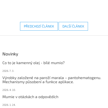
PŘEDCHOZÍ ČLÁNEK
DALŠÍ ČLÁNEK
Z
á
p
a
Novinky
t
Co to je kamenný olej - bílé mumio?
í
2026. 7. 3.
Výrobky založené na paroží marala – pantohematogenu.
Mechanismy působení a funkce aplikace.
2026. 4. 10.
Mumie v otázkách a odpovědích
2026. 1. 24.