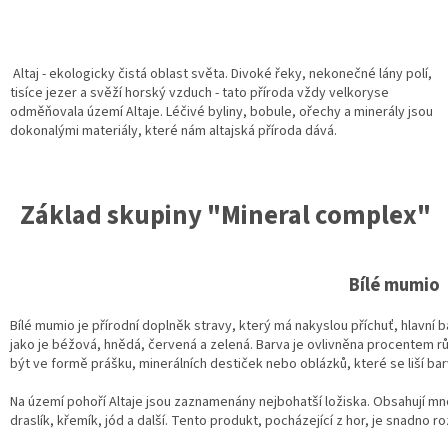
Altaj - ekologicky čistá oblast světa. Divoké řeky, nekonečné lány polí,
tisíce jezer a svěží horský vzduch - tato příroda vždy velkoryse
odměňovala území Altaje. Léčivé byliny, bobule, ořechy a minerály jsou
dokonalými materiály, které nám altajská příroda dává.
Základ skupiny "Mineral complex"
Bílé mumio
Bílé mumio je přírodní doplněk stravy, který má nakyslou příchuť, hlavní b
jako je béžová, hnědá, červená a zelená. Barva je ovlivněna procentem r
být ve formě prášku, minerálních destiček nebo oblázků, které se liší bar
Na území pohoří Altaje jsou zaznamenány nejbohatší ložiska. Obsahují mnoh
draslík, křemík, jód a další. Tento produkt, pocházející z hor, je snadno 