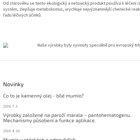
Od starověku se tento ekologický a netoxický produkt používá k léčení c
systém, zlepšuje metabolismus, urychluje nejvýznamnější chemické reakce
řadu léčivých účinků.
Naše výrobky byly vyvinuty speciálně pro evropský trh a 
Z
á
p
a
Novinky
t
Co to je kamenný olej - bílé mumio?
í
2026. 7. 3.
Výrobky založené na paroží marala – pantohematogenu.
Mechanismy působení a funkce aplikace.
2026. 4. 10.
Mumie v otázkách a odpovědích