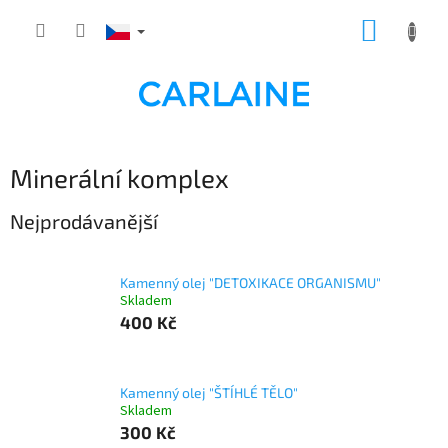
Přejít
NÁKUP
na
obsah
KOŠÍK
Minerální komplex
Nejprodávanější
Kamenný olej "DETOXIKACE ORGANISMU"
Skladem
400 Kč
Kamenný olej "ŠTÍHLÉ TĚLO"
Skladem
300 Kč