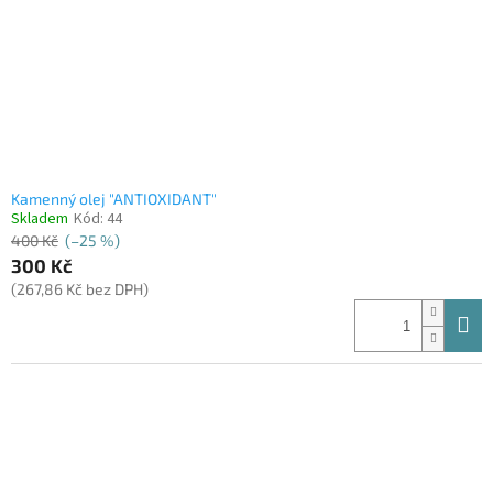
o
d
u
k
t
ů
Kamenný olej "ANTIOXIDANT"
Skladem
Kód:
44
400 Kč
(–25 %)
300 Kč
(267,86 Kč bez DPH)