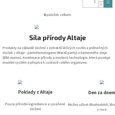
6
položek celkem
O
v
l
á
Síla přírody Altaje
d
a
c
Produkty na základě složení z extraktů léčivých rostlin a jedinečných
í
složek z Altaje - pantohematogenu (
Maralí panty)
a kamenného oleje
p
(
Bílé mumio)
. Kombinace přírody a moderní technologie, která posiluje
r
imunitní systém a přispívá k ozdravě celého organismu.
v
k
y
v
ý
p
Poklady z Altaje
Den za dne
i
s
Pouze přírodní ingredience a vyvážené
u
Možno užívat dlouhodobě, lib
složení
v roce