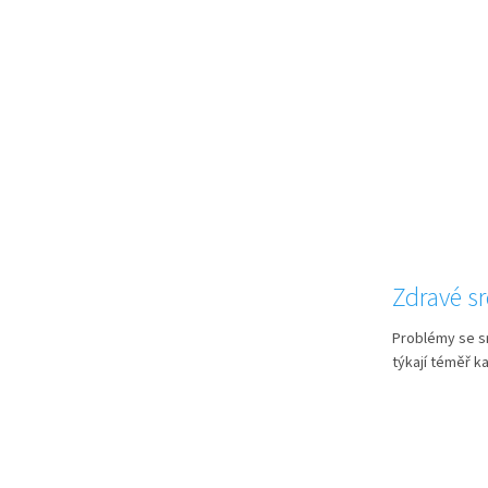
Zdravé s
Problémy se s
týkají téměř ka