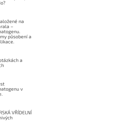
v
io?
k
y
v
založené na
ý
rala –
p
atogenu.
my působení a
i
likace.
s
u
otázkách a
ch
st
atogenu v
e.
RSKÁ VŘÍDELNÍ
mivých