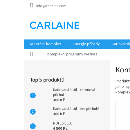
Přejít
info@carlaine.com
na
obsah
Minerální komplex
Energie přírody
Karlovarsk
Domů
Komplexní programy wellnes
P
Kom
o
s
Top 5 produktů
Produkty
t
jsme sp
r
Karlovarská sůl - citronová
komplex
a
příchuť
300 Kč
n
V
n
Karlovarská sůl - bez příchutě
ý
í
300 Kč
p
p
i
ROFES E01C
a
s
6 500 Kč