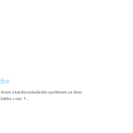
rdce
rdcem a kardiovaskulárním systémem se dnes
ždého z nás. T...