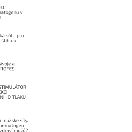
st
atogenu v
e
ká sůl - pro
 štíhlou
vývoje a
í ROFES
STIMULÁTOR
KCI
LNÍHO TLAKU
 mužské síly.
ohematogen
 zdraví mužů?