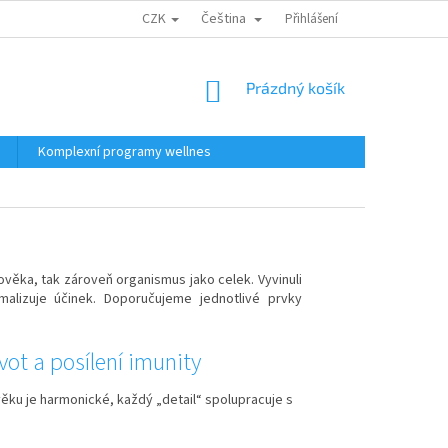
CZK
Čeština
Přihlášení
NÁKUPNÍ
Prázdný košík
KOŠÍK
Komplexní programy wellnes
lověka, tak zároveň organismus jako celek. Vyvinuli
malizuje účinek. Doporučujeme jednotlivé prvky
ivot a posílení imunity
ěku je harmonické, každý „detail“ spolupracuje s