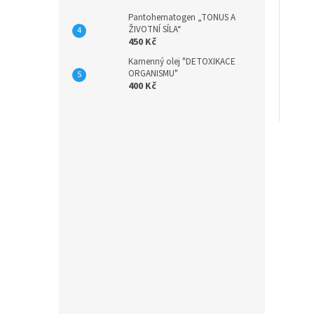
n
č
Pantohematogen „TONUS A
e
l
ŽIVOTNÍ SÍLA“
l
450 Kč
á
n
Kamenný olej "DETOXIKACE
k
ORGANISMU"
400 Kč
ů