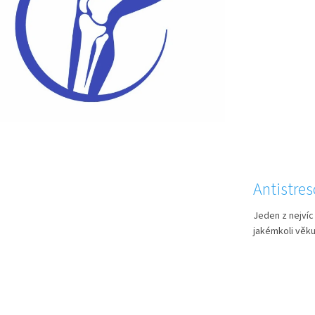
Antistre
Jeden z nejví
jakémkoli věku