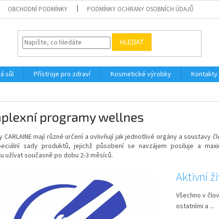
OBCHODNÍ PODMÍNKY
PODMÍNKY OCHRANY OSOBNÍCH ÚDAJŮ
HLEDAT
á sůl
Přístroje pro zdraví
Kosmetické výrobky
Kontakty
plexní programy wellnes
 CARLAINE mají různé určení a ovlivňují jak jednotlivé orgány a soustavy č
eciální sady produktů, jejichž působení se navzájem posiluje a maxi
u užívat současně po dobu 2-3 měsíců.
Aktivní ž
Všechno v člov
ostatními a ...