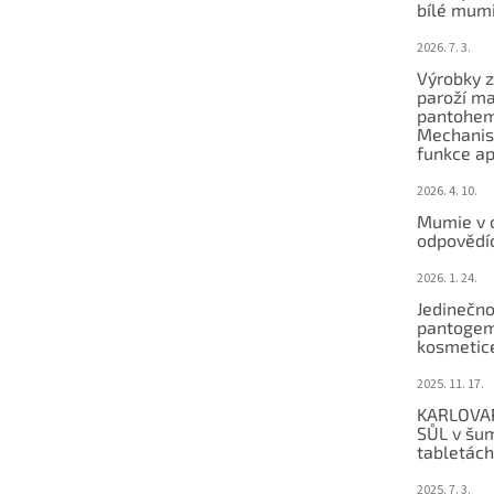
bílé mum
2026. 7. 3.
Výrobky 
paroží ma
pantohem
Mechanis
funkce ap
2026. 4. 10.
Mumie v 
odpovědí
2026. 1. 24.
Jedinečno
pantogem
kosmetic
2025. 11. 17.
KARLOVA
SŮL v šu
tabletách
2025. 7. 3.