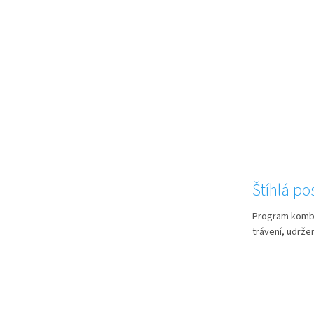
Štíhlá po
Program kombin
trávení, udržen