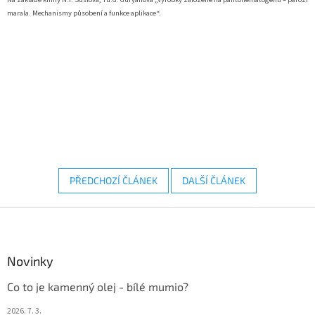
marala. Mechanismy působení a funkce aplikace“.
PŘEDCHOZÍ ČLÁNEK
DALŠÍ ČLÁNEK
Z
á
p
a
Novinky
t
Co to je kamenný olej - bílé mumio?
í
2026. 7. 3.