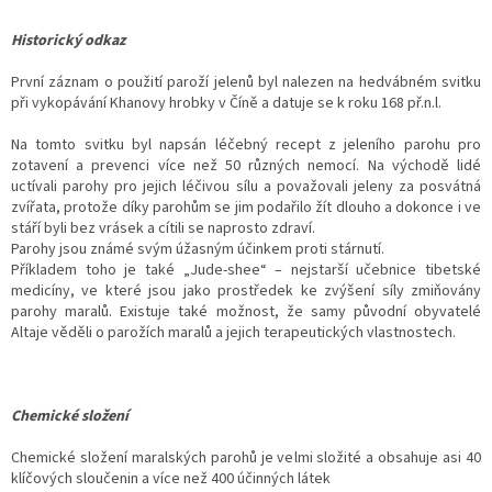
Historický odkaz
První záznam o použití paroží jelenů byl nalezen na hedvábném svitku
při vykopávání Khanovy hrobky v Číně a datuje se k roku 168 př.n.l.
Na tomto svitku byl napsán léčebný recept z jeleního parohu pro
zotavení a prevenci více než 50 různých nemocí. Na východě lidé
uctívali parohy pro jejich léčivou sílu a považovali jeleny za posvátná
zvířata, protože díky parohům se jim podařilo žít dlouho a dokonce i ve
stáří byli bez vrásek a cítili se naprosto zdraví.
Parohy jsou známé svým úžasným účinkem proti stárnutí.
Příkladem toho je také „Jude-shee“ – nejstarší učebnice tibetské
medicíny, ve které jsou jako prostředek ke zvýšení síly zmiňovány
parohy maralů. Existuje také možnost, že samy původní obyvatelé
Altaje věděli o parožích maralů a jejich terapeutických vlastnostech.
Chemické složení
Chemické složení maralských parohů je velmi složité a obsahuje asi 40
klíčových sloučenin a více než 400 účinných látek