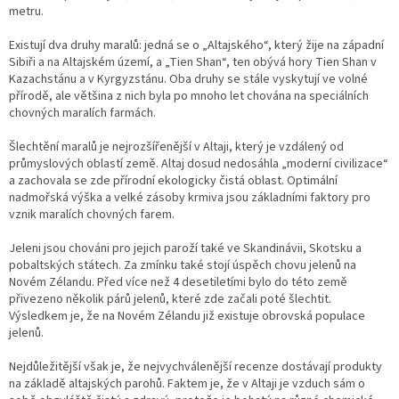
metru.
Existují dva druhy maralů: jedná se o „Altajského“, který žije na západní
Sibiři a na Altajském území, a „Tien Shan“, ten obývá hory Tien Shan v
Kazachstánu a v Kyrgyzstánu. Oba druhy se stále vyskytují ve volné
přírodě, ale většina z nich byla po mnoho let chována na speciálních
chovných maralích farmách.
Šlechtění maralů je nejrozšířenější v Altaji, který je vzdálený od
průmyslových oblastí země. Altaj dosud nedosáhla „moderní civilizace“
a zachovala se zde přírodní ekologicky čistá oblast. Optimální
nadmořská výška a velké zásoby krmiva jsou základními faktory pro
vznik maralích chovných farem.
Jeleni jsou chováni pro jejich paroží také ve Skandinávii, Skotsku a
pobaltských státech. Za zmínku také stojí úspěch chovu jelenů na
Novém Zélandu. Před více než 4 desetiletími bylo do této země
přivezeno několik párů jelenů, které zde začali poté šlechtit.
Výsledkem je, že na Novém Zélandu již existuje obrovská populace
jelenů.
Nejdůležitější však je, že nejvychválenější recenze dostávají produkty
na základě altajských parohů. Faktem je, že v Altaji je vzduch sám o