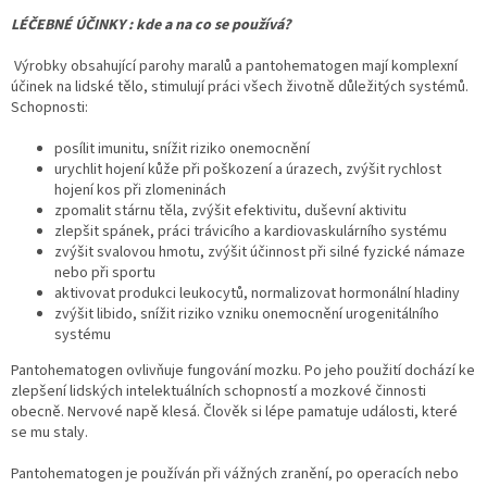
LÉČEBNÉ ÚČINKY : kde a na co se používá?
Výrobky obsahující parohy maralů a pantohematogen mají komplexní
účinek na lidské tělo, stimulují práci všech životně důležitých systémů.
Schopnosti:
posílit imunitu, snížit riziko onemocnění
urychlit hojení kůže při poškození a úrazech, zvýšit rychlost
hojení kos při zlomeninách
zpomalit stárnu těla, zvýšit efektivitu, duševní aktivitu
zlepšit spánek, práci trávicího a kardiovaskulárního systému
zvýšit svalovou hmotu, zvýšit účinnost při silné fyzické námaze
nebo při sportu
aktivovat produkci leukocytů, normalizovat hormonální hladiny
zvýšit libido, snížit riziko vzniku onemocnění urogenitálního
systému
Pantohematogen ovlivňuje fungování mozku. Po jeho použití dochází ke
zlepšení lidských intelektuálních schopností a mozkové činnosti
obecně. Nervové napě klesá. Člověk si lépe pamatuje události, které
se mu staly.
Pantohematogen je používán při vážných zranění, po operacích nebo