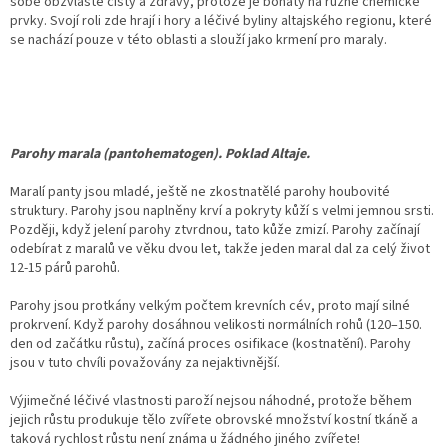
sobě obzvláště čistý a zdravý, protože je bohatý na různé chemické
prvky. Svojí roli zde hrají i hory a léčivé byliny altajského regionu, které
se nachází pouze v této oblasti a slouží jako krmení pro maraly.
Parohy marala (pantohematogen). Poklad Altaje.
Maralí panty jsou mladé, ještě ne zkostnatělé parohy houbovité
struktury. Parohy jsou naplněny krví a pokryty kůží s velmi jemnou srsti.
Později, když jelení parohy ztvrdnou, tato kůže zmizí. Parohy začínají
odebírat z maralů ve věku dvou let, takže jeden maral dal za celý život
12-15 párů parohů.
Parohy jsou protkány velkým počtem krevních cév, proto mají silné
prokrvení. Když parohy dosáhnou velikosti normálních rohů (120–150.
den od začátku růstu), začíná proces osifikace (kostnatění). Parohy
jsou v tuto chvíli považovány za nejaktivnější.
Výjimečné léčivé vlastnosti paroží nejsou náhodné, protože během
jejich růstu produkuje tělo zvířete obrovské množství kostní tkáně a
taková rychlost růstu není známa u žádného jiného zvířete!