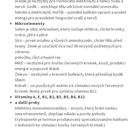
Draslík je nezbytný pro rovnováhu elektrolytů a funkci svalů a
nervů. Sodík – umožňuje tělu udržovat normální rovnováhu
tekutin a elektrolytů. Hořčík – pomáhá buňkám opravit a uvolnit
energii pro pravidelné fungování svalů a nervů.
Mikroelementy
Selen je silný antioxidant, který snižuje infekce, chrání krvinky,
srdce, játra a plíce.
Síra – prvek inzulínu a různých aminokyselin, chrání tělo před
toxiny. Zinek je součástí více než 90 enzymů potřebných pro
zdravou
pokožku, růst a hojení ran.
Měď – nezbytná pro tvorbu červených krvinek, kostí, produkci
energie a pojivové tkáně.
Železo – nezbytné v krevních buňkách, které přenášejí kyslík
tělem
Kobalt – se používá při anémii a k stimulaci nových červených
krvinek. Nutný prvek pro syntézu vitaminu B12
Vitamíny A, E, B1, B2, B3, B5, B6, B12
a další prvky
Inhibitory monoaminooxidázy – enzym, který brání oxidaci
neurotransmiterů, zlepšuje náladu a pocity pohody.
Erytropoetin je hormon produkovaný specializovanými buňkami
v ledvinách ke stimulaci tvorby červených krvinek.)