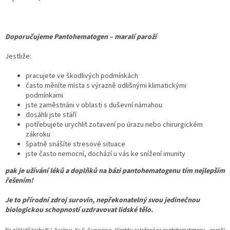
Doporučujeme Pantohematogen – maralí paroží
Jestliže:
pracujete ve škodlivých podmínkách
často měníte místa s výrazně odlišnými klimatickými
podmínkami
jste zaměstnáni v oblasti s duševní námahou
dosáhli jste stáří
potřebujete urychlit zotavení po úrazu nebo chirurgickém
zákroku
špatně snášíte stresové situace
jste často nemocní, dochází u vás ke snížení imunity
pak je užívání léků a doplňků na bázi pantohematogenu tím nejlepším
řešením!
Je to přírodní zdroj surovin, nepřekonatelný svou jedinečnou
biologickou schopností uzdravovat lidské tělo.
Na základě knihy N.I. Suslova, Yu.G. Guryanova „Výrobky založené na pantohematogenu – paroží