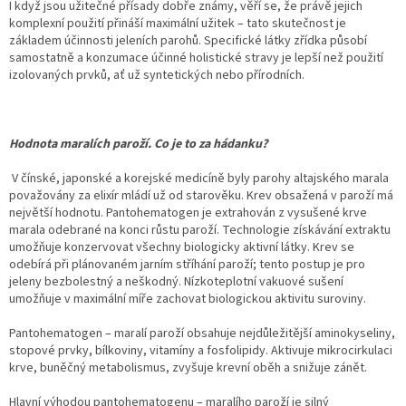
I když jsou užitečné přísady dobře známy, věří se, že právě jejich
komplexní použití přináší maximální užitek – tato skutečnost je
základem účinnosti jeleních parohů. Specifické látky zřídka působí
samostatně a konzumace účinné holistické stravy je lepší než použití
izolovaných prvků, ať už syntetických nebo přírodních.
Hodnota maralích paroží. Co je to za hádanku?
V čínské, japonské a korejské medicíně byly parohy altajského marala
považovány za elixír mládí už od starověku. Krev obsažená v paroží má
největší hodnotu. Pantohematogen je extrahován z vysušené krve
marala odebrané na konci růstu paroží. Technologie získávání extraktu
umožňuje konzervovat všechny biologicky aktivní látky. Krev se
odebírá při plánovaném jarním stříhání paroží; tento postup je pro
jeleny bezbolestný a neškodný. Nízkoteplotní vakuové sušení
umožňuje v maximální míře zachovat biologickou aktivitu suroviny.
Pantohematogen – maralí paroží obsahuje nejdůležitější aminokyseliny,
stopové prvky, bílkoviny, vitamíny a fosfolipidy. Aktivuje mikrocirkulaci
krve, buněčný metabolismus, zvyšuje krevní oběh a snižuje zánět.
Hlavní výhodou pantohematogenu – maralího paroží je silný