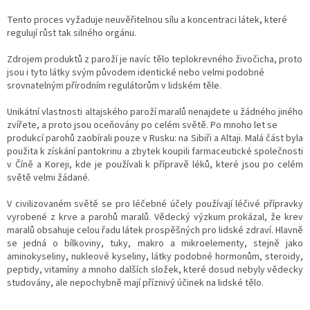
Tento proces vyžaduje neuvěřitelnou sílu a koncentraci látek, které
regulují růst tak silného orgánu.
Zdrojem produktů z paroží je navíc tělo teplokrevného živočicha, proto
jsou i tyto látky svým původem identické nebo velmi podobné
srovnatelným přírodním regulátorům v lidském těle.
Unikátní vlastnosti altajského paroží maralů nenajdete u žádného jiného
zvířete, a proto jsou oceňovány po celém světě. Po mnoho let se
produkcí parohů zaobírali pouze v Rusku: na Sibiři a Altaji. Malá část byla
použita k získání pantokrinu a zbytek koupili farmaceutické společnosti
v Číně a Koreji, kde je používali k přípravě léků, které jsou po celém
světě velmi žádané.
V civilizovaném světě se pro léčebné účely používají léčivé přípravky
vyrobené z krve a parohů maralů. Vědecký výzkum prokázal, že krev
maralů obsahuje celou řadu látek prospěšných pro lidské zdraví. Hlavně
se jedná o bílkoviny, tuky, makro a mikroelementy, stejně jako
aminokyseliny, nukleové kyseliny, látky podobné hormonům, steroidy,
peptidy, vitamíny a mnoho dalších složek, které dosud nebyly vědecky
studovány, ale nepochybně mají příznivý účinek na lidské tělo.