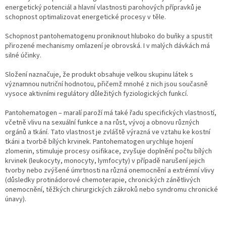
energetický potenciál a hlavní vlastnosti parohových přípravků je
schopnost optimalizovat energetické procesy v těle.
Schopnost pantohematogenu proniknout hluboko do buňky a spustit
přirozené mechanismy omlazení je obrovská. I v malých dávkách má
silné účinky.
Složení naznačuje, že produkt obsahuje velkou skupinu látek s
významnou nutriční hodnotou, přičemž mnohé z nich jsou současně
vysoce aktivními regulátory důležitých fyziologických funkcí.
Pantohematogen – maralí paroží má také řadu specifických vlastností,
včetně vlivu na sexuální funkce a na růst, vývoj a obnovu různých
orgánů a tkání. Tato vlastnost je zvláště výrazná ve vztahu ke kostní
tkáni a tvorbě bílých krvinek. Pantohematogen urychluje hojení
zlomenin, stimuluje procesy osifikace, zvyšuje doplnění počtu bílých
krvinek (leukocyty, monocyty, lymfocyty) v případě narušení jejich
tvorby nebo zvýšené úmrtnosti na různá onemocnění a extrémní vlivy
(důsledky protinádorové chemoterapie, chronických zánětlivých
onemocnění, těžkých chirurgických zákroků nebo syndromu chronické
únavy).