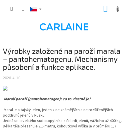
Přejít
NÁKUP
na
obsah
KOŠÍK
Výrobky založené na paroží marala
– pantohematogenu. Mechanismy
působení a funkce aplikace.
2026. 4. 10.
Maralí paroží (pantohematogen): co to vlastně je?
Maral je altajský jelen, jeden z nejznámějších a nejrozšířenějších
poddruhů jelenů v Rusku.
Jedná se o velkého sudokopytníka z čeledi jelenů, vážícího až 400 kg.
Délka těla přesahuje 2,5 metru, kohoutková výška je v průměru 1,7