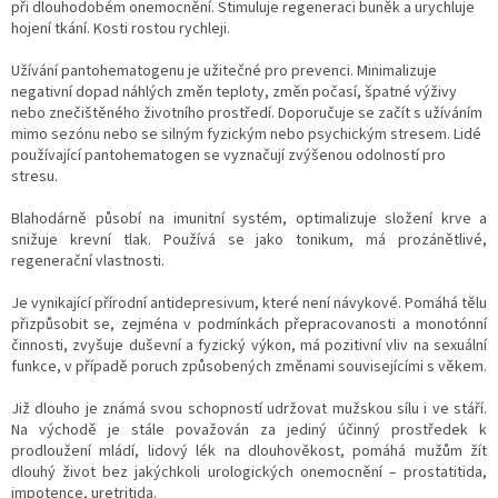
při dlouhodobém onemocnění. Stimuluje regeneraci buněk a urychluje
hojení tkání. Kosti rostou rychleji.
Užívání pantohematogenu je užitečné pro prevenci. Minimalizuje
negativní dopad náhlých změn teploty, změn počasí, špatné výživy
nebo znečištěného životního prostředí. Doporučuje se začít s užíváním
mimo sezónu nebo se silným fyzickým nebo psychickým stresem. Lidé
používající pantohematogen se vyznačují zvýšenou odolností pro
stresu.
Blahodárně působí na imunitní systém, optimalizuje složení krve a
snižuje krevní tlak. Používá se jako tonikum, má prozánětlivé,
regenerační vlastnosti.
Je vynikající přírodní antidepresivum, které není návykové. Pomáhá tělu
přizpůsobit se, zejména v podmínkách přepracovanosti a monotónní
činnosti, zvyšuje duševní a fyzický výkon, má pozitivní vliv na sexuální
funkce, v případě poruch způsobených změnami souvisejícími s věkem.
Již dlouho je známá svou schopností udržovat mužskou sílu i ve stáří.
Na východě je stále považován za jediný účinný prostředek k
prodloužení mládí, lidový lék na dlouhověkost, pomáhá mužům žít
dlouhý život bez jakýchkoli urologických onemocnění – prostatitida,
impotence, uretritida.