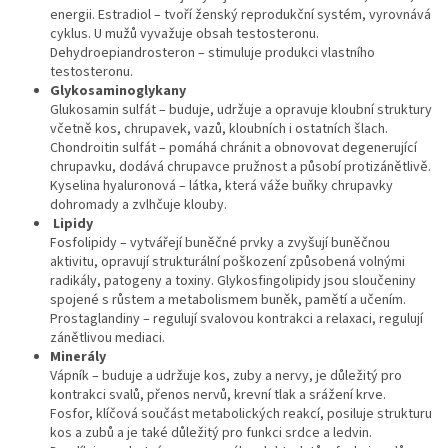
energii. Estradiol – tvoří ženský reprodukční systém, vyrovnává
cyklus. U mužů vyvažuje obsah testosteronu.
Dehydroepiandrosteron – stimuluje produkci vlastního
testosteronu.
Glykosaminoglykany
Glukosamin sulfát – buduje, udržuje a opravuje kloubní struktury
včetně kos, chrupavek, vazů, kloubních i ostatních šlach.
Chondroitin sulfát – pomáhá chránit a obnovovat degenerující
chrupavku, dodává chrupavce pružnost a působí protizánětlivě.
Kyselina hyaluronová – látka, která váže buňky chrupavky
dohromady a zvlhčuje klouby.
Lipidy
Fosfolipidy – vytvářejí buněčné prvky a zvyšují buněčnou
aktivitu, opravují strukturální poškození způsobená volnými
radikály, patogeny a toxiny. Glykosfingolipidy jsou sloučeniny
spojené s růstem a metabolismem buněk, pamětí a učením.
Prostaglandiny – regulují svalovou kontrakci a relaxaci, regulují
zánětlivou mediaci.
Minerály
Vápník – buduje a udržuje kos, zuby a nervy, je důležitý pro
kontrakci svalů, přenos nervů, krevní tlak a srážení krve.
Fosfor, klíčová součást metabolických reakcí, posiluje strukturu
kos a zubů a je také důležitý pro funkci srdce a ledvin.