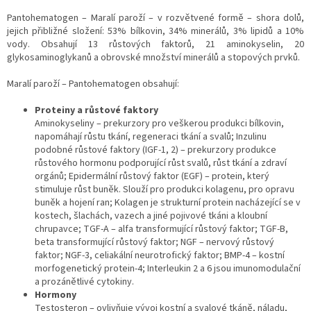
Pantohematogen – Maralí paroží – v rozvětvené formě – shora dolů,
jejich přibližné složení: 53% bílkovin, 34% minerálů, 3% lipidů a 10%
vody. Obsahují 13 růstových faktorů, 21 aminokyselin, 20
glykosaminoglykanů a obrovské množství minerálů a stopových prvků.
Maralí paroží – Pantohematogen obsahují:
Proteiny a růstové faktory
Aminokyseliny – prekurzory pro veškerou produkci bílkovin,
napomáhají růstu tkání, regeneraci tkání a svalů; Inzulinu
podobné růstové faktory (IGF-1, 2) – prekurzory produkce
růstového hormonu podporující růst svalů, růst tkání a zdraví
orgánů; Epidermální růstový faktor (EGF) – protein, který
stimuluje růst buněk. Slouží pro produkci kolagenu, pro opravu
buněk a hojení ran; Kolagen je strukturní protein nacházející se v
kostech, šlachách, vazech a jiné pojivové tkáni a kloubní
chrupavce; TGF-A – alfa transformující růstový faktor; TGF-B,
beta transformující růstový faktor; NGF – nervový růstový
faktor; NGF-3, celiakální neurotrofický faktor; BMP-4 – kostní
morfogenetický protein-4; Interleukin 2 a 6 jsou imunomodulační
a prozánětlivé cytokiny.
Hormony
Testosteron – ovlivňuje vývoj kostní a svalové tkáně, náladu,