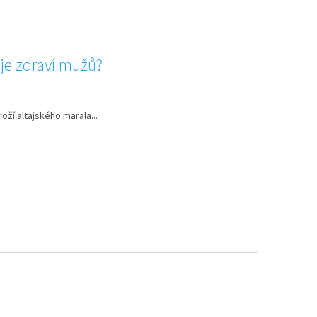
je zdraví mužů?
ží altajského marala...