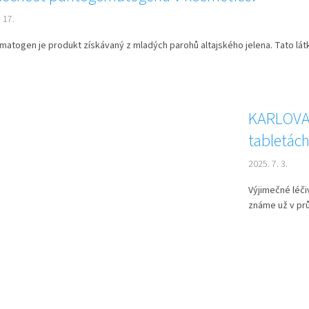
 17.
atogen je produkt získávaný z mladých parohů altajského jelena. Tato látk
KARLOVAR
tabletác
2025. 7. 3.
Výjimečné léči
známe už v průb