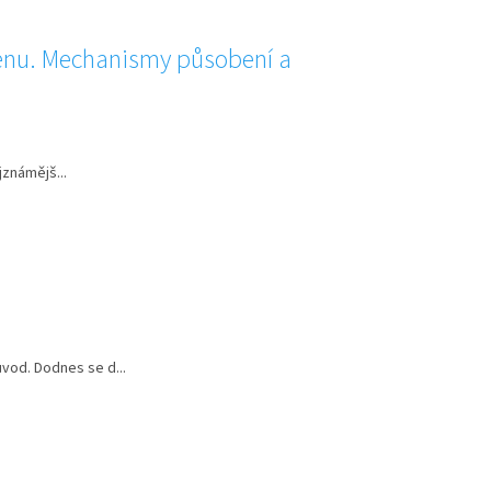
enu. Mechanismy působení a
jznámějš...
ůvod. Dodnes se d...