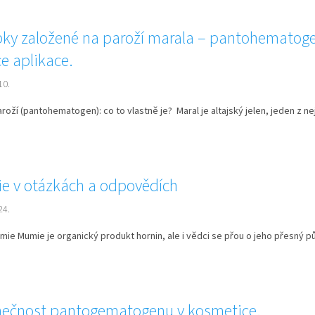
bky založené na paroží marala – pantohematog
e aplikace.
10.
aroží (pantohematogen): co to vlastně je? Maral je altajský jelen, jeden z ne
e v otázkách a odpovědích
24.
mie Mumie je organický produkt hornin, ale i vědci se přou o jeho přesný p
nečnost pantogematogenu v kosmetice.