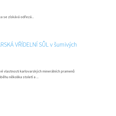
a se získává odřezá...
SKÁ VŘÍDELNÍ SŮL v šumivých
h
vé vlastnosti karlovarských minerálních pramenů
ěhu několika století a ...