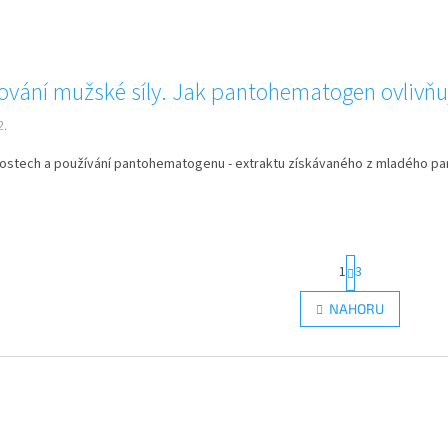
ování mužské síly. Jak pantohematogen ovlivňu
2.
ostech a používání pantohematogenu - extraktu získávaného z mladého paro
S
1
3
t
r
O
NAHORU
á
v
n
l
k
á
o
d
v
a
á
c
n
í
í