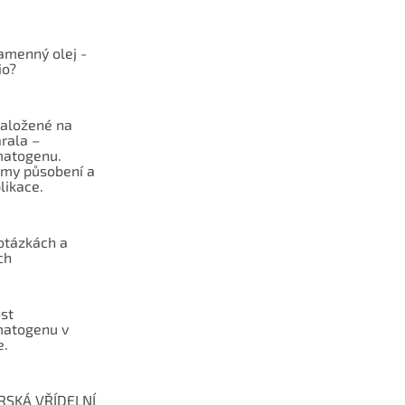
p
r
v
k
kamenný olej -
io?
y
v
ý
p
založené na
i
rala –
atogenu.
s
my působení a
u
likace.
otázkách a
ch
st
atogenu v
e.
RSKÁ VŘÍDELNÍ