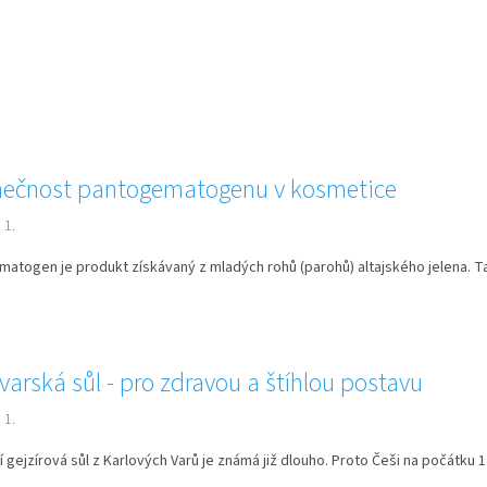
nečnost pantogematogenu v kosmetice
 1.
atogen je produkt získávaný z mladých rohů (parohů) altajského jelena. Tato
varská sůl - pro zdravou a štíhlou postavu
 1.
í gejzírová sůl z Karlových Varů je známá již dlouho. Proto Češi na počátku 17.