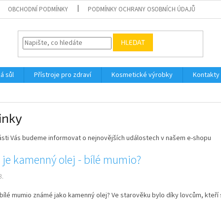
OBCHODNÍ PODMÍNKY
PODMÍNKY OCHRANY OSOBNÍCH ÚDAJŮ
HLEDAT
á sůl
Přístroje pro zdraví
Kosmetické výrobky
Kontakty
inky
části Vás budeme informovat o nejnovějších událostech v našem e-shopu
 je kamenný olej - bílé mumio?
3.
 bílé mumio známé jako kamenný olej? Ve starověku bylo díky lovcům, kteří si 