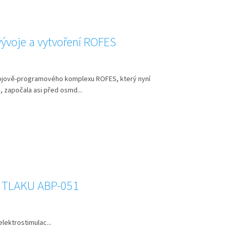
vývoje a vytvoření ROFES
trojově-programového komplexu ROFES, který nyní
h, započala asi před osmd...
 TLAKU ABP-051
elektrostimulac...