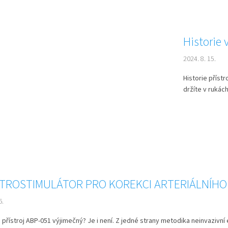
Historie 
2024. 8. 15.
Historie přís
držíte v rukác
TROSTIMULÁTOR PRO KOREKCI ARTERIÁLNÍHO
6.
 přístroj ABP-051 výjimečný? Je i není. Z jedné strany metodika neinvazivní 