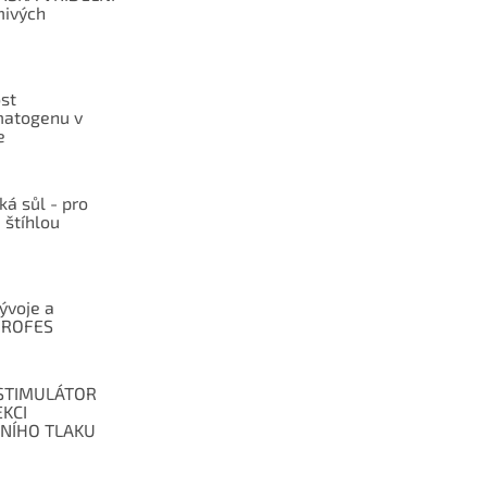
mivých
st
atogenu v
e
ká sůl - pro
 štíhlou
vývoje a
í ROFES
STIMULÁTOR
KCI
LNÍHO TLAKU