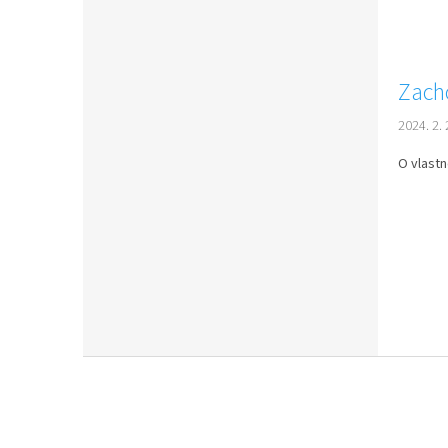
Zach
2024. 2. 
O vlastn
Z
á
p
a