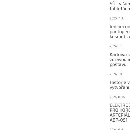
SŮL v šu
tabletách
2025. 7. 3.
Jedinečno
pantogem
kosmetic
2024. 11. 1.
Karlovars
zdravou a
postavu
2024. 10. 1.
Historie 
vytvořen
2024. 8. 15.
ELEKTRO
PRO KORE
ARTERIÁ
ABP-051
2024. 6. 6.