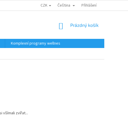
CZK
Čeština
Přihlášení
NÁKUPNÍ
Prázdný košík
KOŠÍK
Komplexní programy wellnes
všímali zvířat...