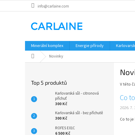
Přejít
info@carlaine.com
na
obsah
Minerální komplex
Energie přírody
Karlovarsk
Domů
Novinky
P
Nov
o
s
Top 5 produktů
V této 
t
r
Karlovarská sůl - citronová
V
Co to
a
příchuť
ý
300 Kč
n
2026. 7. 
p
n
Karlovarská sůl - bez příchutě
i
í
300 Kč
Co to je
s
p
ROFES E01C
č
a
6 500 Kč