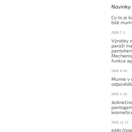
t
Novinky
í
Co to je 
bílé mum
2026. 7. 3.
Výrobky 
paroží ma
pantohem
Mechanis
funkce ap
2026. 4. 10.
Mumie v 
odpovědí
2026. 1. 24.
Jedinečno
pantogem
kosmetic
2025. 11. 17.
KARLOVA