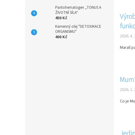
l
n
á
Pantohematogen „TONUS A
e
ŽIVOTNÍ SÍLA“
n
Výro
l
450 Kč
k
funkc
ů
Kamenný olej "DETOXIKACE
ORGANISMU"
2026. 4. 
400 Kč
Maralí p
Mumi
2026. 1. 
Co je Mu
Jedi