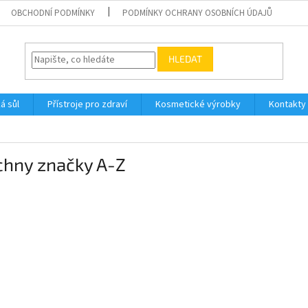
OBCHODNÍ PODMÍNKY
PODMÍNKY OCHRANY OSOBNÍCH ÚDAJŮ
HLEDAT
á sůl
Přístroje pro zdraví
Kosmetické výrobky
Kontakty
chny značky A-Z