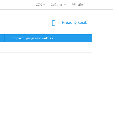
CZK
Čeština
Přihlášení
NÁKUPNÍ
Prázdný košík
KOŠÍK
Komplexní programy wellnes