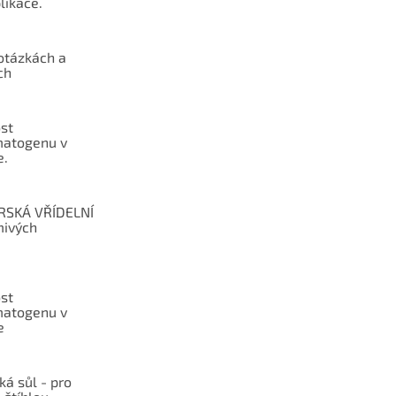
likace.
otázkách a
ch
st
atogenu v
e.
RSKÁ VŘÍDELNÍ
mivých
st
atogenu v
e
ká sůl - pro