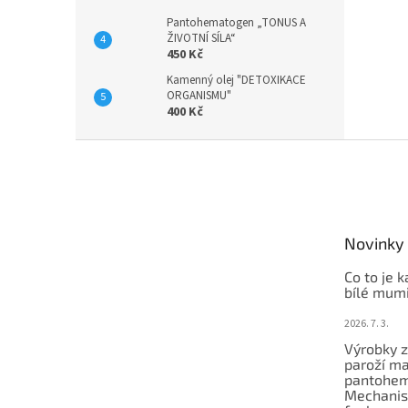
n
Pantohematogen „TONUS A
e
ŽIVOTNÍ SÍLA“
l
450 Kč
Kamenný olej "DETOXIKACE
ORGANISMU"
400 Kč
Z
á
p
a
t
Novinky
í
Co to je 
bílé mum
2026. 7. 3.
Výrobky 
paroží ma
pantohem
Mechanis