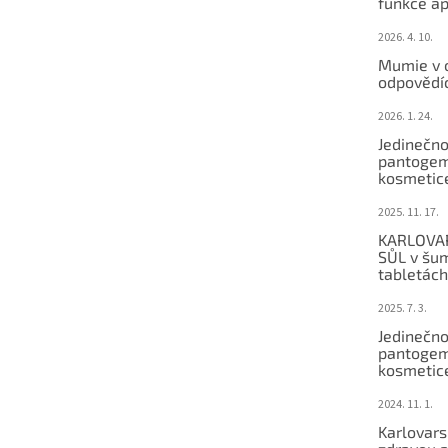
funkce ap
2026. 4. 10.
Mumie v 
odpovědí
2026. 1. 24.
Jedinečno
pantogem
kosmetic
2025. 11. 17.
KARLOVA
SŮL v šu
tabletách
2025. 7. 3.
Jedinečno
pantogem
kosmetic
2024. 11. 1.
Karlovars