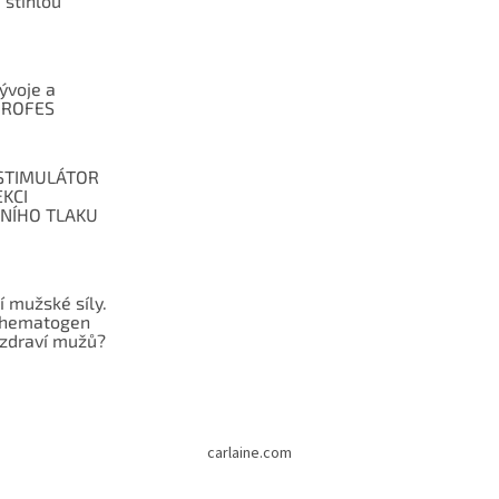
 štíhlou
vývoje a
í ROFES
STIMULÁTOR
KCI
LNÍHO TLAKU
 mužské síly.
ohematogen
 zdraví mužů?
carlaine.com