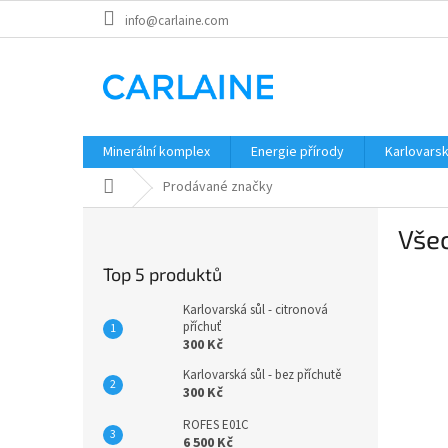
Přejít
info@carlaine.com
na
obsah
Minerální komplex
Energie přírody
Karlovarsk
Domů
Prodávané značky
P
Vše
o
s
Top 5 produktů
t
r
Karlovarská sůl - citronová
a
příchuť
300 Kč
n
n
Karlovarská sůl - bez příchutě
í
300 Kč
p
ROFES E01C
a
6 500 Kč