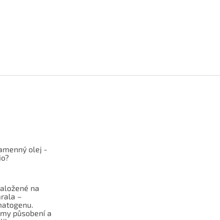
kamenný olej -
io?
založené na
rala –
atogenu.
my působení a